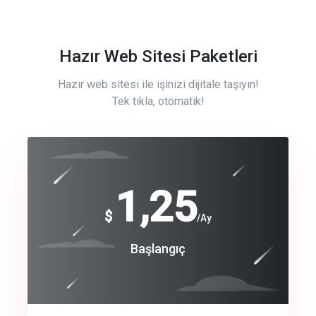
Hazır Web Sitesi Paketleri
Hazır web sitesi ile işinizi dijitale taşıyın!
Tek tıkla, otomatik!
Free
1,25
$
/Ay
Basic
Başlangıç