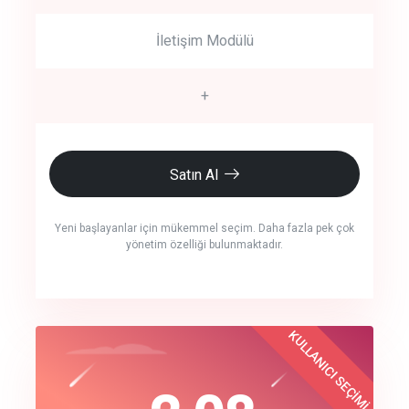
İletişim Modülü
+
Satın Al
Yeni başlayanlar için mükemmel seçim. Daha fazla pek çok
yönetim özelliği bulunmaktadır.
crm auto cync
KULLANICI SEÇİMİ
Best Choice
click to call back