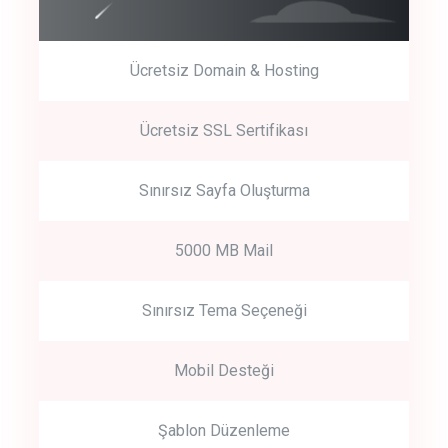
Ücretsiz Domain & Hosting
Get Started
Ücretsiz SSL Sertifikası
Start by trying our service for 30 days free trial no credit card
required.
Sınırsız Sayfa Oluşturma
5000 MB Mail
Sınırsız Tema Seçeneği
Mobil Desteği
Şablon Düzenleme