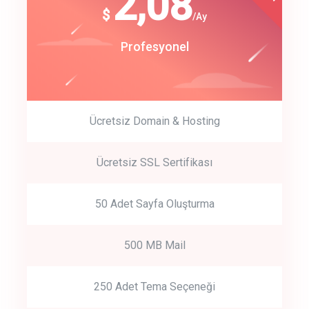
180
2,08
$
$
/year
/Ay
track energy costs
Start Up
Profesyonel
predictive dialing
Ücretsiz Domain & Hosting
Get Started
Ücretsiz SSL Sertifikası
Start by trying our service for 30 days free trial no credit card
required.
50 Adet Sayfa Oluşturma
500 MB Mail
250 Adet Tema Seçeneği