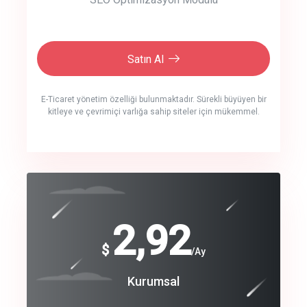
Satın Al
E-Ticaret yönetim özelliği bulunmaktadır. Sürekli büyüyen bir
kitleye ve çevrimiçi varlığa sahip siteler için mükemmel.
crm auto cync
click to call back
240
2,92
$
$
/year
/Ay
track energy costs
Coroprate
Kurumsal
predictive dialing